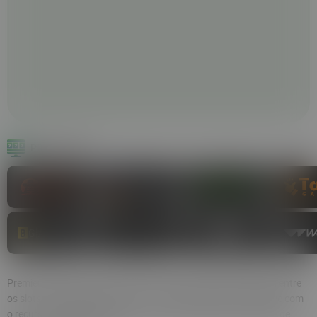
PROVEDORES
Premier Joker Cash Spree é um slot de vídeo da Games Global entre
os slots online e jogos de cassino. O título combina o tema Blue com
o recurso Additional Free Spins. O ganho máximo informado é de