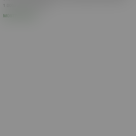
1.000x o valor da aposta.
MOSTRAR MAIS
O QUE É O SLOT PREMIER JOKER CASH SPREE?
Premier Joker Cash Spree foi desenvolvido pela Games Global, com
estúdio Oros Gaming, e tem lançamento registrado em 09/09/2024.
A configuração informada é de 5x3, com sistema de pagamento 20.
O RTP teórico é de 94,20% e a volatilidade indicada é média-alta.
Esses dados representam características matemáticas e não
garantem resultados individuais.
Visão geral: Premier Joker Cash Spree
No cassino Brazino777, Premier Joker Cash Spree apresenta as
seguintes características técnicas confirmadas:
CARACTERÍSTICA
DETALHES
Nome
Premier Joker Cash Spree