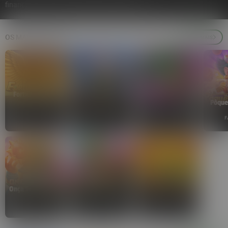
financeiros. Jogue com responsabilidade. 18+
OS MAIS JOGADOS
VER MAIS
EXCLUSIVO
Fortune Garuda
500
Pachinko
FlyX™ Cash Turbo™
Pôque
TADA
NEKO
BUCK STAKES
F
Onça Sortuda 500
Lucky Jaguar 2
4 Pots of Egypt
TADA
TADA
3OAKS