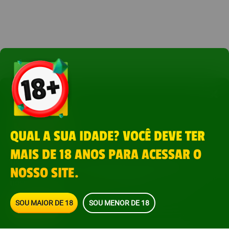
regras da rodada.
PREMIER JOKER CASH SPREE - FAQ
Qual é o RTP de Premier Joker Cash Spree?
O RTP teórico informado é de 94,20%. Esse percentual é calculado em
muitas rodadas e não determina o resultado de uma sessão
individual.
Qual é o ganho máximo de Premier Joker Cash Spree?
O multiplicador máximo confirmado é de 1.000x o valor da aposta.
QUAL A SUA IDADE? VOCÊ DEVE TER
Quais recursos estão disponíveis em Premier Joker Cash Spree?
MAIS DE 18 ANOS PARA ACESSAR O
Os recursos confirmados incluem Additional Free Spins, Bonus
Usamos cookies para melhorar sua experiência. Ao
symbols, Bonus wheel, Feature: Random reward. A lista completa
NOSSO SITE.
usar o Brazino777, você aceita nossos cookies. Veja
aparece na visão geral.
nossos
Termos e Condições
para mais.
SOU MAIOR DE 18
SOU MENOR DE 18
Menu
Slot
Ao Vivo
Crash
OK