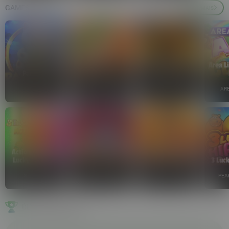
GAMES GLOBAL
VER MAIS
EXCLUSIVO
Area L
Pachinko
FlyX™
Catrina
NEKO
BUCK STAKES
NEKO
AR
Action Boost ™ 3
Area Link™ Phoenix
Golden Tiger:
Lucky Rainbows
Firestorm
Jackpot Fortunes™
3 Luc
SPINPLAY
AREAVEGAS
NEKO
PEA
ÚLTIMOS GANHOS