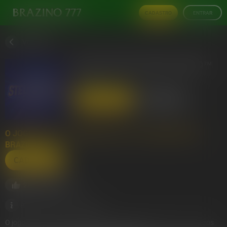
CADASTRO
ENTRAR
VOLTAR
STELLARCADE POWER COMBO™
JFTW
CADASTRO
ENTRAR
O JOGO ESTARÁ DISPONÍVEL APÓS O CADASTRO NO
BRAZINO777.
CADASTRO
28
8244
Visualizações
RTP:
94%
O jogo pode causar dependência, ansiedade, depressão e prejuízos