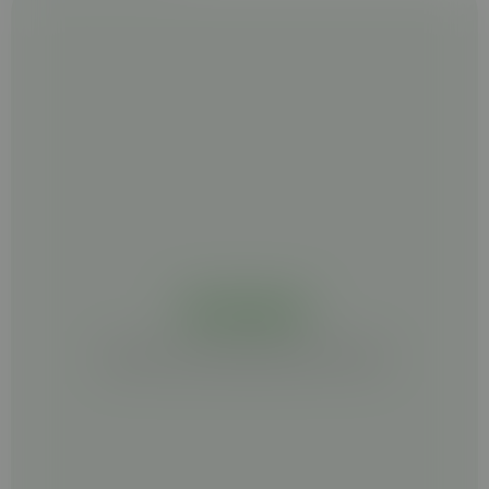
NÃO HÁ DADOS
ESPERA ALGUNS SEGUNDOS POR FAVOR