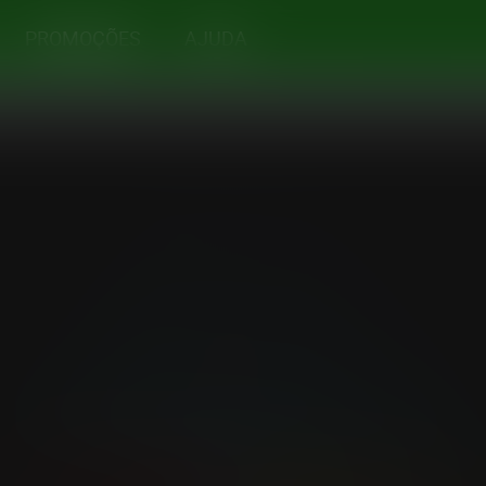
PROMOÇÕES
AJUDA