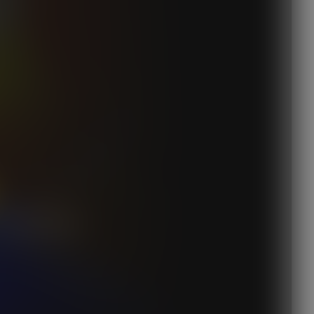
começar a jogar.