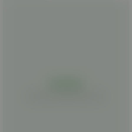
NÃO HÁ DADOS
ESPERA ALGUNS SEGUNDOS POR FAVOR