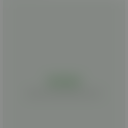
NÃO HÁ DADOS
ESPERA ALGUNS SEGUNDOS POR FAVOR