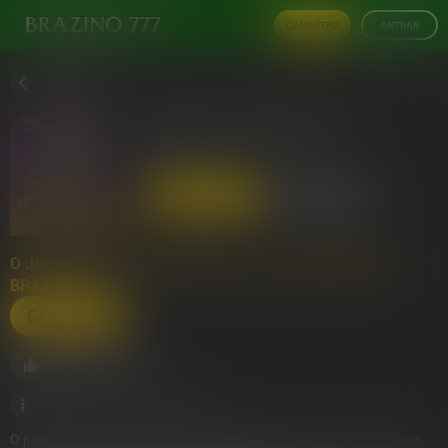
CADASTRO
ENTRAR
VOLTAR
WHAT'S IN THE VAULT?™
JFTW
CADASTRO
ENTRAR
O JOGO ESTARÁ DISPONÍVEL APÓS O CADASTRO NO
BRAZINO777.
CADASTRO
33
16687
Visualizações
RTP:
94%
O jogo pode causar dependência, ansiedade, depressão e prejuízos