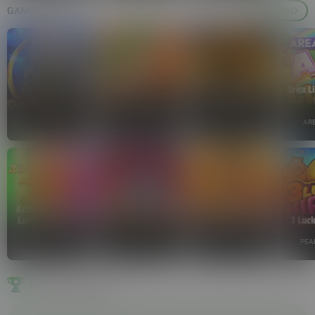
GAMES GLOBAL
VER MAIS
EXCLUSIVO
Area L
Pachinko
FlyX™
Catrina
NEKO
BUCK STAKES
NEKO
AR
Action Boost ™ 3
Area Link™ Phoenix
Golden Tiger:
Lucky Rainbows
Firestorm
Jackpot Fortunes™
3 Luc
SPINPLAY
AREAVEGAS
NEKO
PEA
ÚLTIMOS GANHOS