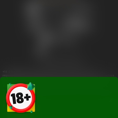
+18. O Ministério da Fazenda adverte: Apostar não é investimento. Jogue com
responsabilidade.
A prática excessiva de apostas pode causar prejuízos financeiros e impactos à
saúde mental. Aposte apenas por entretenimento e sempre dentro dos seus limites. Consulte
nossa seção de
Jogo Responsável
para conhecer as ferramentas de proteção disponíveis e
manter o controle da sua atividade. É proibida a utilização de recursos provenientes do
Bolsa
Família, do BPC (Benefício de Prestação Continuada)
e de outros programas de assistência
social para a realização de apostas de quota fixa.
FUTURAS APOSTAS LTDA, sociedade limitada constituída sob as leis da República Federativa do
Brasil, devidamente licenciada para operar a modalidade lotérica de apostas de quota fixa no Brasil,
nas temáticas esportiva e jogos on-line conjuntamente, pela Secretaria de Prêmios e Apostas do
Ministério da Fazenda por meio da Portaria SPA/MF nº 466/2025, publicada em 11 de março de
2025 no Diário Oficial da República Federativa do Brasil, Edição 47, Seção 1, Página 32